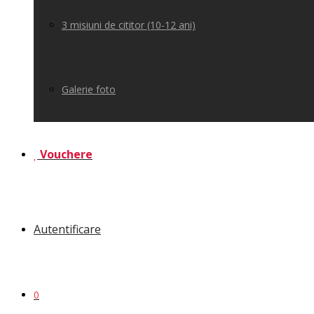
3 misiuni de cititor (10-12 ani)
Galerie foto
Vouchere
Autentificare
0