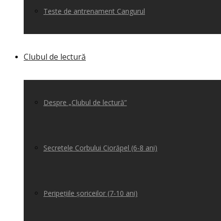
Teste de antrenament Cangurul
Clubul de lectură
Despre „Clubul de lectură”
Secretele Corbului Ciorăpel (6-8 ani)
Peripețiile șoriceilor (7-10 ani)