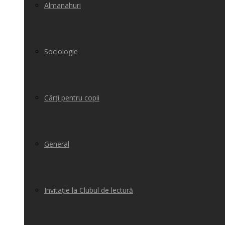
Almanahuri
Sociologie
Cărți pentru copii
General
Invitație la Clubul de lectură