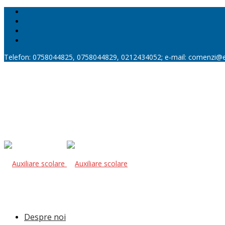
Telefon: 0758044825, 0758044829, 0212434052; e-mail: comenzi@
Despre noi