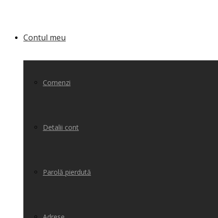
Contul meu
Comenzi
Detalii cont
Parolă pierdută
Adrese