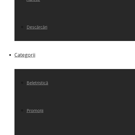
Descărcări
Categorii
Beletristică
Promoții