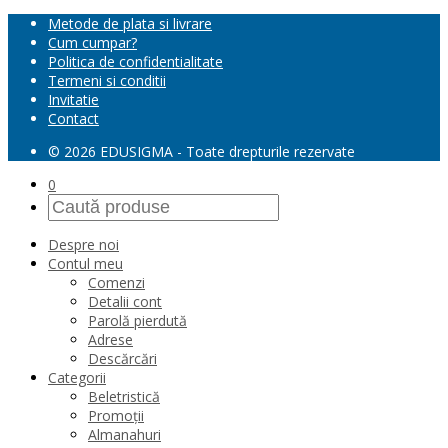
Metode de plata si livrare
Cum cumpar?
Politica de confidentialitate
Termeni si conditii
Invitatie
Contact
© 2026 EDUSIGMA - Toate drepturile rezervate
0
Despre noi
Contul meu
Comenzi
Detalii cont
Parolă pierdută
Adrese
Descărcări
Categorii
Beletristică
Promoții
Almanahuri