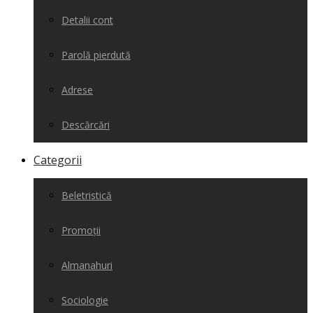
Detalii cont
Parolă pierdută
Adrese
Descărcări
Categorii
Beletristică
Promoții
Almanahuri
Sociologie