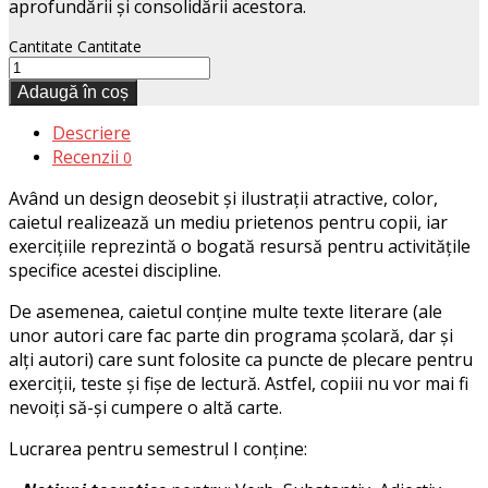
aprofundării şi consolidării acestora.
Cantitate
Cantitate
Adaugă în coș
Descriere
Recenzii
0
Având un design deosebit şi ilustraţii atractive, color,
caietul realizează un mediu prietenos pentru copii, iar
exerciţiile reprezintă o bogată resursă pentru activităţile
specifice acestei discipline.
De asemenea, caietul conţine multe texte literare (ale
unor autori care fac parte din programa şcolară, dar şi
alţi autori) care sunt folosite ca puncte de plecare pentru
exerciţii, teste şi fişe de lectură. Astfel, copiii nu vor mai fi
nevoiţi să-şi cumpere o altă carte.
Lucrarea pentru semestrul I conţine: