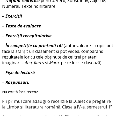
–
Noţiuni teoretice
pentru: Verb, Substantiv, Adjectiv,
Numeral, Texte nonliterare
–
Exerciţii
–
Teste de evaluare
–
Exerciţii recapitulative
–
În competiţie cu prietenii tăi
(autoevaluare – copiii pot
face la sfârşit un clasament şi pot vedea, comparând
rezultatele lor cu cele obţinute de cei trei prieteni
imaginari –
Ana, Rareş
şi
Mara
, pe ce loc se clasează)
–
Fişe de lectură
–
Răspunsuri.
Nu există încă recenzii.
Fii primul care adaugi o recenzie la „Caiet de pregatire
la Limba și literatura română. Clasa a IV-a, semestrul 1”