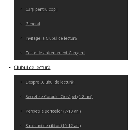
Cărți pentru copii
General
Invitație la Clubul de lectură
Teste de antrenament Cangurul
Clubul de lectură
Despre „Clubul de lectură”
Secretele Corbului Ciorăpel (6-8 ani)
Peripețiile șoriceilor (7-10 ani)
3 misiuni de cititor (10-12 ani)