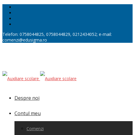
Telefon: 0758044825, 0758044829, 0212434052; e-mail:
comenzi@edusigma.ro
Despre noi
Contul meu
Comenzi