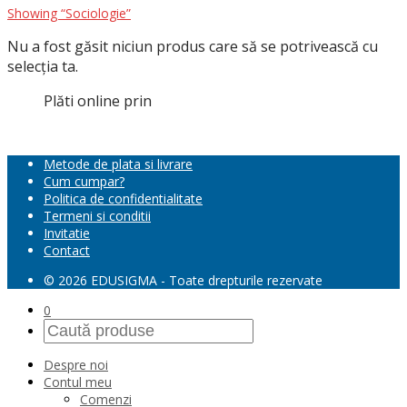
Showing
“Sociologie”
Nu a fost găsit niciun produs care să se potrivească cu
selecția ta.
Plăti online prin
Metode de plata si livrare
Cum cumpar?
Politica de confidentialitate
Termeni si conditii
Invitatie
Contact
© 2026 EDUSIGMA - Toate drepturile rezervate
0
Despre noi
Contul meu
Comenzi