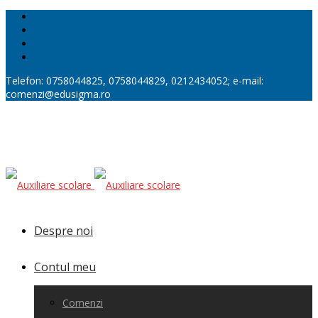
Telefon: 0758044825, 0758044829, 0212434052; e-mail:
comenzi@edusigma.ro
Despre noi
Contul meu
Comenzi