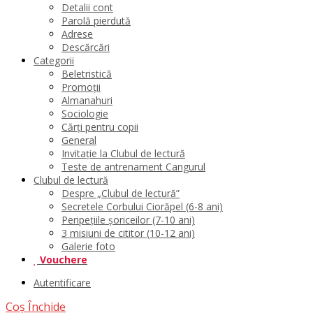
Detalii cont
Parolă pierdută
Adrese
Descărcări
Categorii
Beletristică
Promoții
Almanahuri
Sociologie
Cărți pentru copii
General
Invitație la Clubul de lectură
Teste de antrenament Cangurul
Clubul de lectură
Despre „Clubul de lectură”
Secretele Corbului Ciorăpel (6-8 ani)
Peripețiile șoriceilor (7-10 ani)
3 misiuni de cititor (10-12 ani)
Galerie foto
Vouchere
Autentificare
Coș
Închide