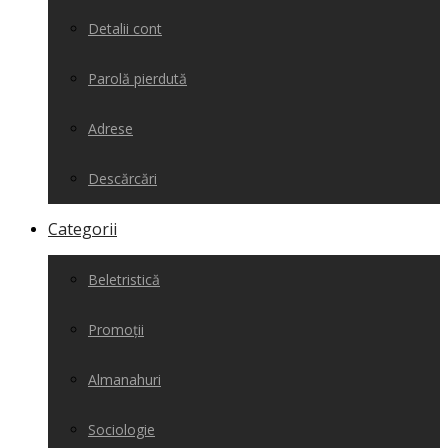
Detalii cont
Parolă pierdută
Adrese
Descărcări
Categorii
Beletristică
Promoții
Almanahuri
Sociologie