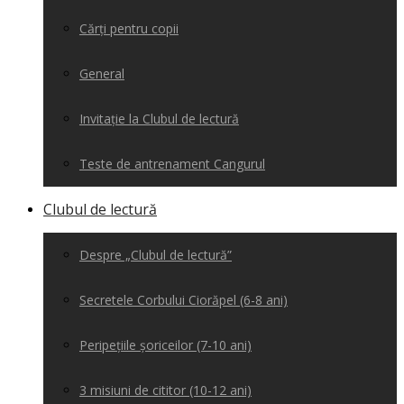
Cărți pentru copii
General
Invitație la Clubul de lectură
Teste de antrenament Cangurul
Clubul de lectură
Despre „Clubul de lectură”
Secretele Corbului Ciorăpel (6-8 ani)
Peripețiile șoriceilor (7-10 ani)
3 misiuni de cititor (10-12 ani)