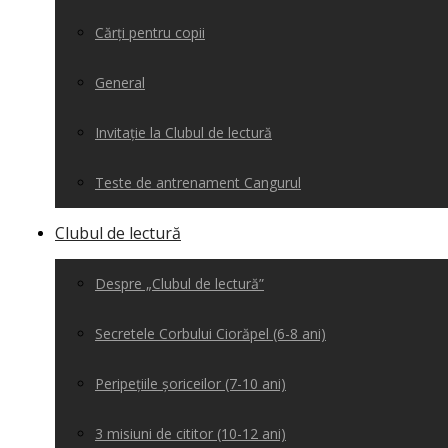
Cărți pentru copii
General
Invitație la Clubul de lectură
Teste de antrenament Cangurul
Clubul de lectură
Despre „Clubul de lectură”
Secretele Corbului Ciorăpel (6-8 ani)
Peripețiile șoriceilor (7-10 ani)
3 misiuni de cititor (10-12 ani)