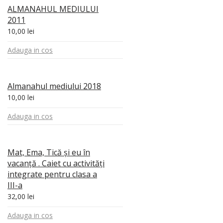
ALMANAHUL MEDIULUI
2011
10,00
lei
Adauga in cos
Almanahul mediului 2018
10,00
lei
Adauga in cos
Mat, Ema, Tică şi eu în
vacanţă . Caiet cu activităţi
integrate pentru clasa a
III-a
32,00
lei
Adauga in cos