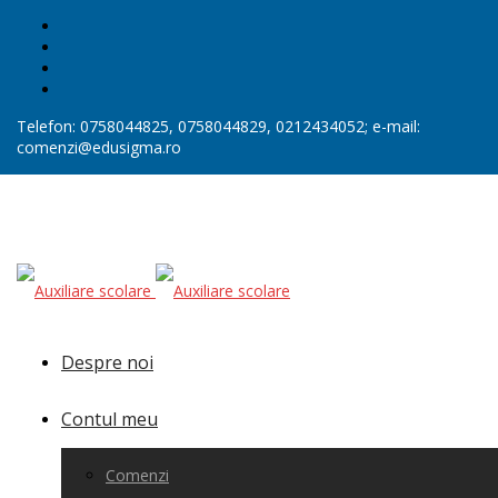
Telefon: 0758044825, 0758044829, 0212434052; e-mail:
comenzi@edusigma.ro
Despre noi
Contul meu
Comenzi