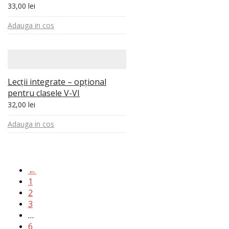
33,00
lei
Adauga in cos
Lecții integrate – opțional
pentru clasele V-VI
32,00
lei
Adauga in cos
←
1
2
3
…
6