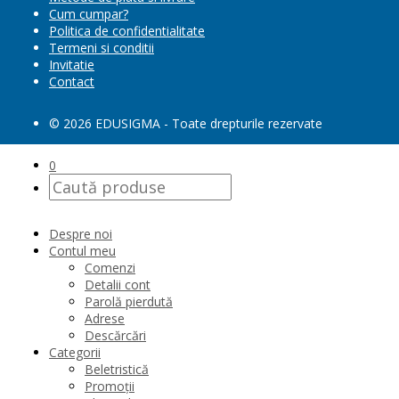
Cum cumpar?
Politica de confidentialitate
Termeni si conditii
Invitatie
Contact
© 2026 EDUSIGMA - Toate drepturile rezervate
0
Despre noi
Contul meu
Comenzi
Detalii cont
Parolă pierdută
Adrese
Descărcări
Categorii
Beletristică
Promoții