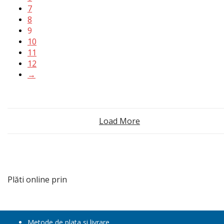
7
8
9
10
11
12
→
Load More
Plăti online prin
Metode de plata si livrare