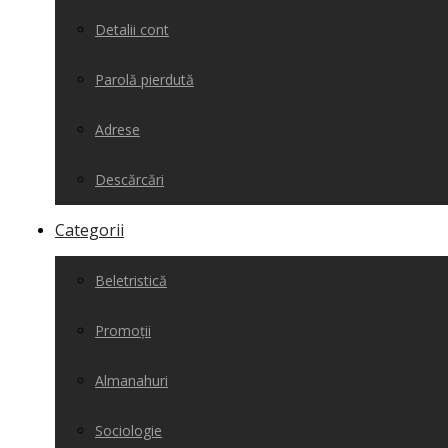
Detalii cont
Parolă pierdută
Adrese
Descărcări
Categorii
Beletristică
Promoții
Almanahuri
Sociologie