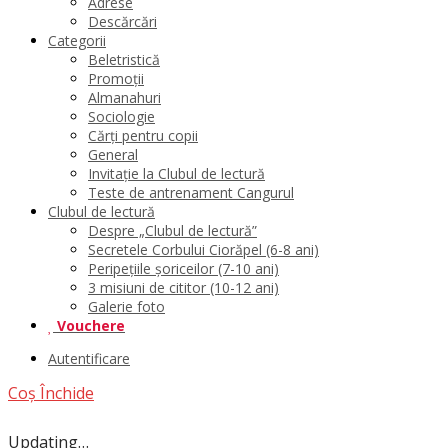
Adrese
Descărcări
Categorii
Beletristică
Promoții
Almanahuri
Sociologie
Cărți pentru copii
General
Invitație la Clubul de lectură
Teste de antrenament Cangurul
Clubul de lectură
Despre „Clubul de lectură”
Secretele Corbului Ciorăpel (6-8 ani)
Peripețiile șoriceilor (7-10 ani)
3 misiuni de cititor (10-12 ani)
Galerie foto
Vouchere
Autentificare
Coș
Închide
Updating…