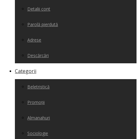
Detalii cont
Parolă pierdută
Adrese
Descărcări
Categorii
Beletristică
Promoții
Almanahuri
Sociologie