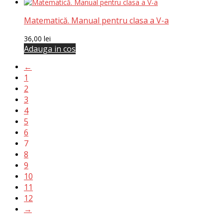
Matematică. Manual pentru clasa a V-a
36,00
lei
Adauga in cos
←
1
2
3
4
5
6
7
8
9
10
11
12
→