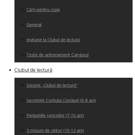
Cărți pentru copii
General
Invitație la Clubul de lectură
Teste de antrenament Cangurul
Clubul de lectură
Despre „Clubul de lectură”
Secretele Corbului Ciorăpel (6-8 ani)
Peripețiile șoriceilor (7-10 ani)
3 misiuni de cititor (10-12 ani)