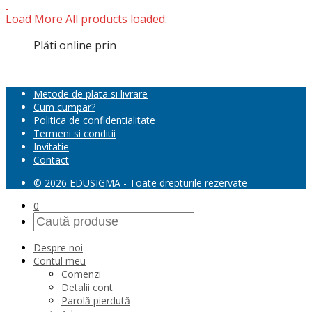
Load More
All products loaded.
Plăti online prin
Metode de plata si livrare
Cum cumpar?
Politica de confidentialitate
Termeni si conditii
Invitatie
Contact
© 2026 EDUSIGMA - Toate drepturile rezervate
0
Despre noi
Contul meu
Comenzi
Detalii cont
Parolă pierdută