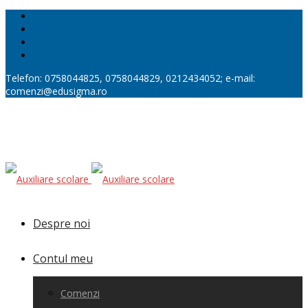
Telefon: 0758044825, 0758044829, 0212434052; e-mail:
comenzi@edusigma.ro
Despre noi
Contul meu
Comenzi