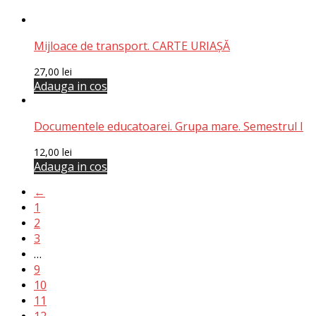
Mijloace de transport. CARTE URIAȘĂ
27,00
lei
Adauga in cos
Documentele educatoarei. Grupa mare. Semestrul I
12,00
lei
Adauga in cos
←
1
2
3
…
9
10
11