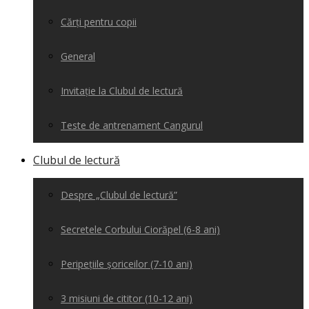
Cărți pentru copii
General
Invitație la Clubul de lectură
Teste de antrenament Cangurul
Clubul de lectură
Despre „Clubul de lectură”
Secretele Corbului Ciorăpel (6-8 ani)
Peripețiile șoriceilor (7-10 ani)
3 misiuni de cititor (10-12 ani)