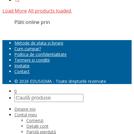
12
Load More
All products loaded.
Plăti online prin
Metode de plata si livrare
Cum cumpar?
Politica de confidentialitate
Termeni si conditii
Invitatie
Contact
© 2026 EDUSIGMA - Toate drepturile rezervate
0
Despre noi
Contul meu
Comenzi
Detalii cont
Parolă pierdută