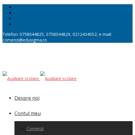
Telefon: 0758044825, 0758044829, 0212434052; e-mail:
comenzi@edusigma.ro
Despre noi
Contul meu
Comenzi