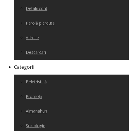
Detalii cont
Parolă pierdută
Adrese
Descărcări
Categorii
Beletristică
Promoții
Almanahuri
Sociologie