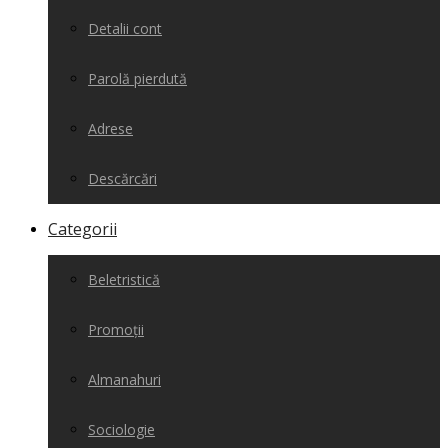
Detalii cont
Parolă pierdută
Adrese
Descărcări
Categorii
Beletristică
Promoții
Almanahuri
Sociologie