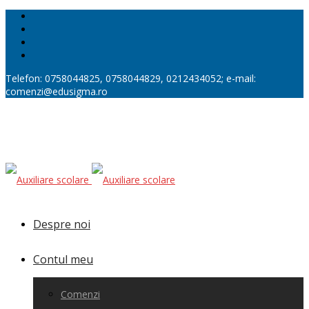
Telefon: 0758044825, 0758044829, 0212434052; e-mail:
comenzi@edusigma.ro
Despre noi
Contul meu
Comenzi