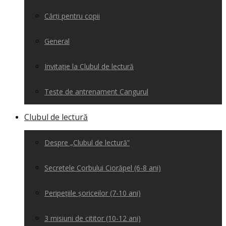
Cărți pentru copii
General
Invitație la Clubul de lectură
Teste de antrenament Cangurul
Clubul de lectură
Despre „Clubul de lectură”
Secretele Corbului Ciorăpel (6-8 ani)
Peripețiile șoriceilor (7-10 ani)
3 misiuni de cititor (10-12 ani)