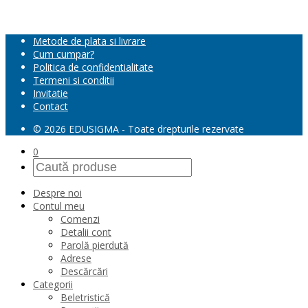
Metode de plata si livrare
Cum cumpar?
Politica de confidentialitate
Termeni si conditii
Invitatie
Contact
© 2026 EDUSIGMA - Toate drepturile rezervate
0
Despre noi
Contul meu
Comenzi
Detalii cont
Parolă pierdută
Adrese
Descărcări
Categorii
Beletristică