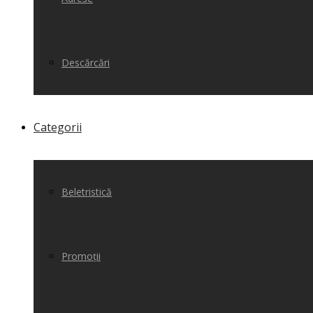
Descărcări
Categorii
Beletristică
Promoții