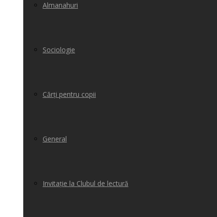
Almanahuri
Sociologie
Cărți pentru copii
General
Invitație la Clubul de lectură