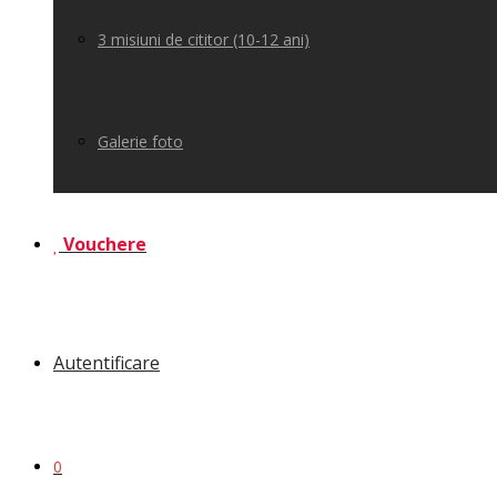
3 misiuni de cititor (10-12 ani)
Galerie foto
Vouchere
Autentificare
0