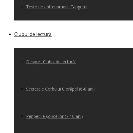
Teste de antrenament Cangurul
Clubul de lectură
Despre „Clubul de lectură”
Secretele Corbului Ciorăpel (6-8 ani)
Peripețiile șoriceilor (7-10 ani)