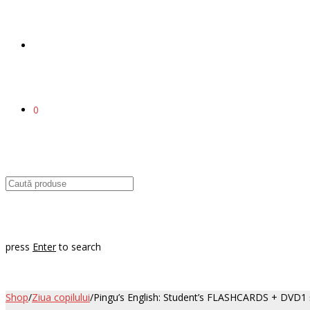
0
press
Enter
to search
Shop
/
Ziua copilului
/
Pingu’s English: Student’s FLASHCARDS + DVD1 ș