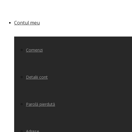
Contul meu
Comenzi
Detalii cont
Parolă pierdută
Adrese