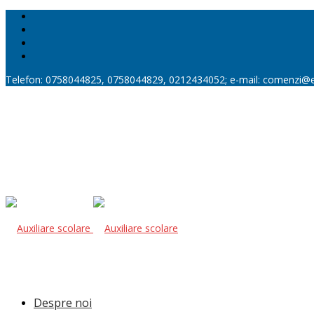
Telefon: 0758044825, 0758044829, 0212434052; e-mail: comenzi@
Despre noi