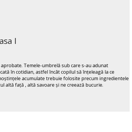
asa I
re aprobate. Temele-umbrelă sub care s-au adunat
ată în cotidian, astfel încât copilul să înțeleagă la ce
cunoștințele acumulate trebuie folosite precum ingredientele
l altă față , altă savoare și ne creează bucurie.