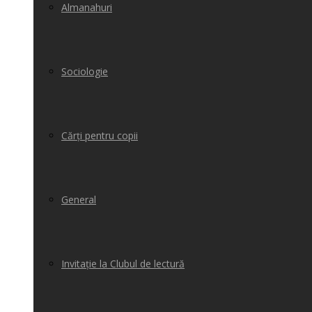
Almanahuri
Sociologie
Cărți pentru copii
General
Invitație la Clubul de lectură