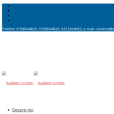
Telefon: 0758044825, 0758044829, 0212434052; e-mail: comenzi@
Despre noi