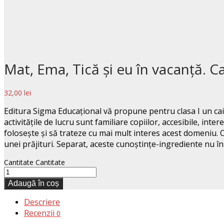
Mat, Ema, Tică şi eu în vacanţă. Ca
32,00
lei
Editura Sigma Educațional vă propune pentru clasa I un ca
activitățile de lucru sunt familiare copiilor, accesibile, inte
folosește și să trateze cu mai mult interes acest domeniu. 
unei prăjituri. Separat, aceste cunoștințe-ingrediente nu îns
Cantitate
Cantitate
Adaugă în coș
Descriere
Recenzii
0