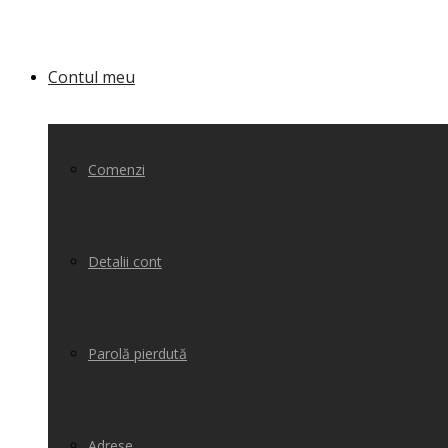
Contul meu
Comenzi
Detalii cont
Parolă pierdută
Adrese