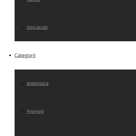
Descărcări
Categorii
Beletristică
Promoții