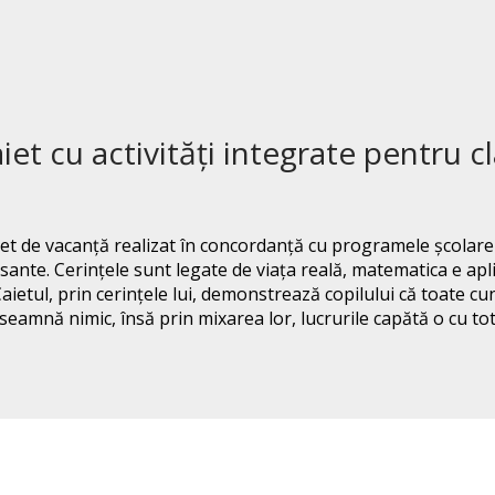
iet cu activităţi integrate pentru cl
iet de vacanţă realizat în concordanţă cu programele şcola
resante. Cerințele sunt legate de viața reală, matematica e aplic
Caietul, prin cerințele lui, demonstrează copilului că toate 
eamnă nimic, însă prin mixarea lor, lucrurile capătă o cu totu