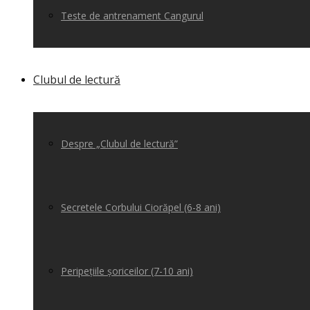
Teste de antrenament Cangurul
Clubul de lectură
Despre „Clubul de lectură”
Secretele Corbului Ciorăpel (6-8 ani)
Peripețiile șoriceilor (7-10 ani)