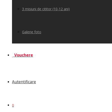
3 misiuni de cititor (10-12 ani)
Galerie foto
Vouchere
Autentificare
0