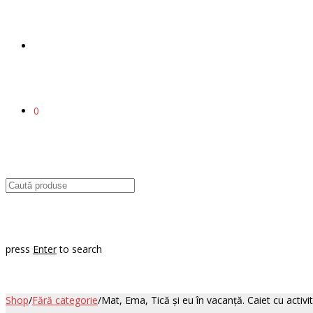
0
press
Enter
to search
Shop
/
Fără categorie
/
Mat, Ema, Tică şi eu în vacanţă. Caiet cu activit